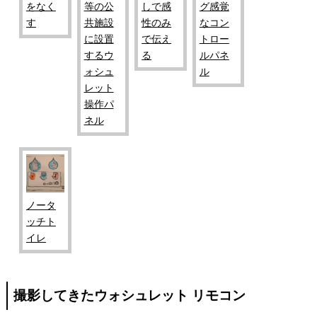
をなく
等の公
しで感
グ感覚
す
共施設
性のみ
なコン
に設置
で伝え
トロー
するウ
る
ルパネ
ォシュ
ル
レット
操作パ
ネル
ノータ
ッチト
イレ
撮影してきたウォシュレット リモコン